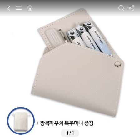
1
/
1