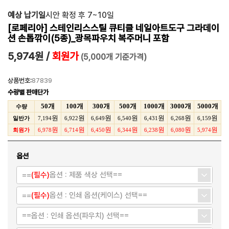
예상 납기일
시안 확정 후 7~10일
[로페리아] 스테인리스스틸 큐티클 네일아트도구 그라데이
션 손톱깎이(5종)_광목파우치 복주머니 포함
5,974원
/
회원가
(5,000개 기준가격)
상품번호:
87839
수량별 판매단가
50개
100개
300개
500개
1000개
3000개
5000개
수량
원
원
원
원
원
원
원
일반가
7,194
6,922
6,649
6,540
6,431
6,268
6,159
원
원
원
원
원
원
원
회원가
6,978
6,714
6,450
6,344
6,238
6,080
5,974
옵션
==
(필수)
옵션 : 제품 색상 선택==
==
(필수)
옵션 : 인쇄 옵션(케이스) 선택==
==옵션 : 인쇄 옵션(파우치) 선택==