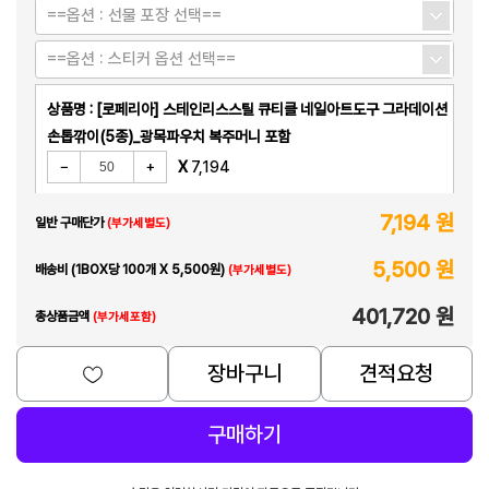
==옵션 : 선물 포장 선택==
==옵션 : 스티커 옵션 선택==
상품명 : [로페리아] 스테인리스스틸 큐티클 네일아트도구 그라데이션
손톱깎이(5종)_광목파우치 복주머니 포함
X
7,194
7,194 원
일반 구매단가
(부가세별도)
5,500 원
배송비 (1BOX당 100개 X 5,500원)
(부가세별도)
401,720 원
총상품금액
(부가세포함)
장바구니
견적요청
구매하기