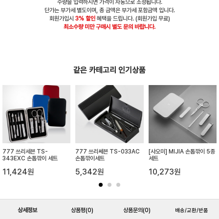
수량을 입력하시면 가격이 자동으로 조정됩니다.
단가는 부가세 별도이며, 총 금액은 부가세 포함금액 입니다.
회원가입시
3% 할인
혜택을 드립니다. (회원가입 무료)
최소수량 미만 구매시 별도 문의 바랍니다.
같은 카테고리 인기상품
777 쓰리세븐 TS-
777 쓰리쎄븐 TS-033AC
[샤오미] MIJIA 손톱깎이 5종
343EXC 손톱깎이 세트
손톱깎이세트
세트
11,424원
5,342원
10,273원
상세정보
상품평
(0)
상품문의
(0)
배송/교환/반품