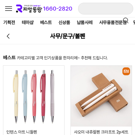
1660-2820
기획전
테마샵
베스트
신상품
납품사례
사무용품전문점
사무/문구/볼펜
베스트
카테고리별 고객 인기상품을 한자리에~ 추천해 드립니다.
인텐스 아트 니들펜
샤오미 내츄럴펜 크라프트 2p세트