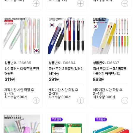
상품번호:
136685
상품번호:
136684
상품번호:
136637
라인플러스 마일드핏 트윈
국산 모던 3색볼펜(컬러인
국산 코지 파스텔3색볼펜
형광펜
쇄가능)
+플러피 형광펜세트
311원
391원
863원
제작기간 시안 확정 후
제작기간 시안 확정 후
제작기간 시안 확정 후
3~4일
2~3일
3~4일
최소수량 500개
최소수량 300개
최소수량 300개