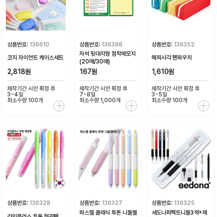
상품번호:
136610
상품번호:
136398
상품번호:
136352
자석 뒷대지형 점착메모지
코지 자이언트 케이스세트
해피사각 펜파우치
(20매/30매)
2,818원
167원
1,610원
제작기간 시안 확정 후
제작기간 시안 확정 후
제작기간 시안 확정 후
3~4일
7~8일
3~5일
최소수량 100개
최소수량 1,000개
최소수량 100개
상품번호:
136328
상품번호:
136327
상품번호:
136325
파스텔 클래식 투톤 니들젤
세도나퍼펙트니들3색+제
라인플러스 투톤 형광펜