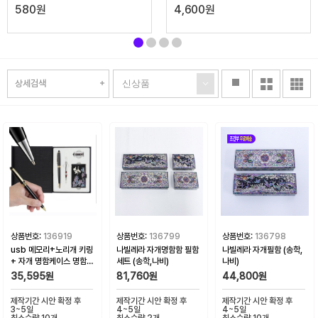
580
원
4,600
원
stop
상세검색
상품번호:
136919
상품번호:
136799
상품번호:
136798
usb 메모리+노리개 키링
나빌레라 자개명함함 필함
나빌레라 자개필함 (송학,
+ 자개 명함케이스 명함지
세트 (송학,나비)
나비)
갑
35,595원
81,760원
44,800원
제작기간 시안 확정 후
제작기간 시안 확정 후
제작기간 시안 확정 후
3~5일
4~5일
4~5일
최소수량 10개
최소수량 2개
최소수량 10개