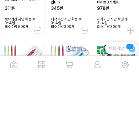
펜0.5
탸샤프0.5세트
311원
345원
978원
제작기간 시안 확정 후
제작기간 시안 확정 후
제작기간 시안 확정 후
3~4일
3~4일
3~4일
최소수량 500개
최소수량 300개
최소수량 300개
상품번호:
136323
상품번호:
136319
상품번호:
136318
세도나아스타니들3색+제
세도나아스타니들3색+스
uni클리프터볼펜+클리프
타파스텔샤프0.5세트
타사각형광펜(반투)세트
터샤프(0.5)+프로퍼스윈
도우형광펜세트
978원
1,102원
3,289원
제작기간 시안 확정 후
제작기간 시안 확정 후
제작기간 시안 확정 후
3~4일
3~4일
3~4일
최소수량 300개
최소수량 300개
최소수량 100개